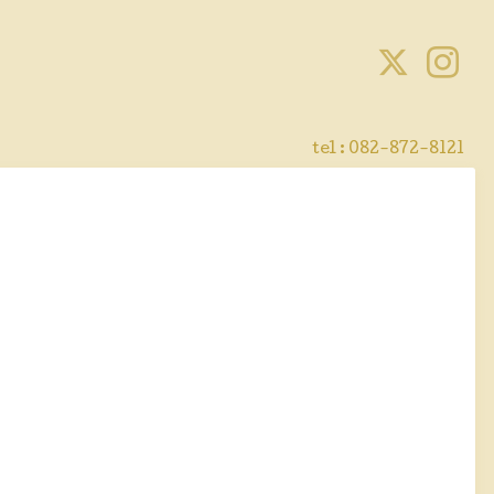
tel :
082-872-8121