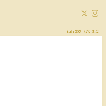
tel :
082-872-8121