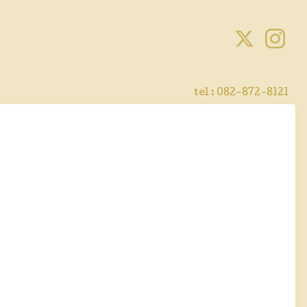
tel :
082-872-8121