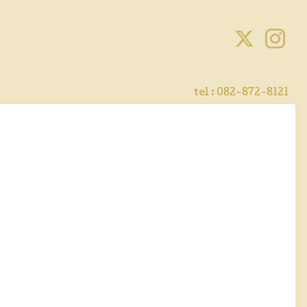
tel :
082-872-8121