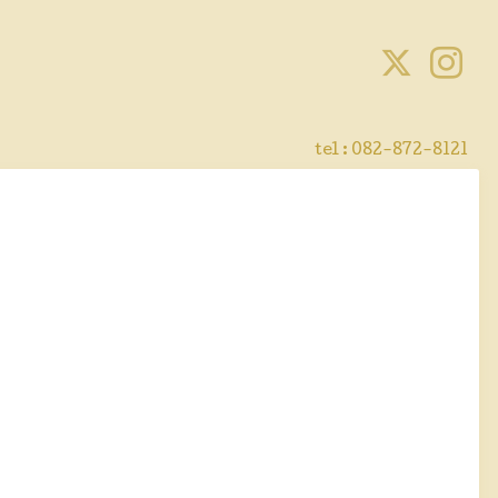
tel :
082-872-8121