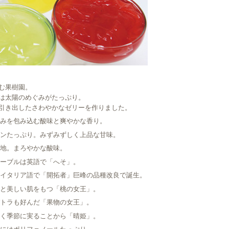
む果樹園。
は太陽のめぐみがたっぷり。
引き出したさわやかなゼリーを作りました。
甘みを包み込む酸味と爽やかな香り。
ニンたっぷり。みずみずしく上品な甘味。
産地。まろやかな酸味。
ネーブルは英語で「へそ」。
はイタリア語で「開拓者」巨峰の品種改良で誕生。
りと美しい肌をもつ「桃の女王」。
パトラも好んだ「果物の女王」。
続く季節に実ることから「晴姫」。