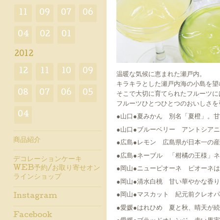
11
09
07
06
04
02
01
2012
12
11
10
09
温暖な気候に恵まれた瀬戸内。
キラキラとした瀬戸内海の小島を望
08
07
06
05
そこで大切に育てられたフルーツに
フルーツひとつひとつのおいしさを
04
●山口●夏みかん 別名「夏橙」。
●山口●ブルーベリー アントシア
商品紹介
●広島●レモン 広島県が日本一の
●広島●ネーブル 「柑橘の王様」
デコレーションケーキ
WEB予約/お取り寄せオン
●岡山●ニューピオーネ ピオーネ
ラインショップ
●岡山●清水白桃 甘い華やかな香
●岡山●マスカット 紀元前クレオ
Instagram
●愛媛●はれひめ 夏と秋、晴天が
Facebook