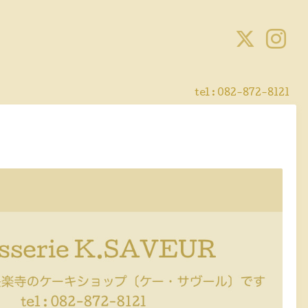
tel :
082-872-8121