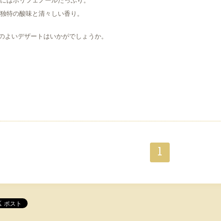
実にはポリフェノールたっぷり。
実独特の酸味と清々しい香り。
のよいデザートはいかがでしょうか。
1