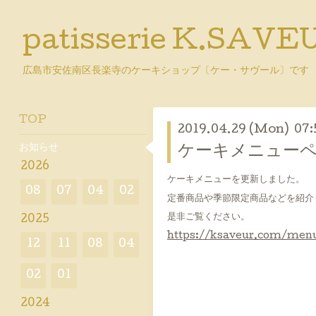
patisserie K.SAVE
広島市安佐南区長楽寺のケーキショップ〔ケー・サヴール〕です
TOP
2019.04.29 (Mon) 07:
お知らせ
ケーキメニュー
2026
ケーキメニューを更新しました。
08
07
04
02
定番商品や季節限定商品などを紹介
是非ご覧ください。
2025
https://ksaveur.com/men
12
11
08
04
02
01
2024