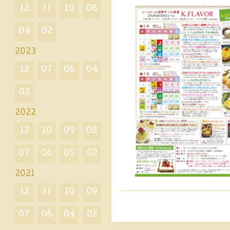
12
11
10
08
04
02
2023
12
07
06
04
02
2022
12
10
09
08
07
06
05
02
2021
12
11
10
09
07
06
04
02