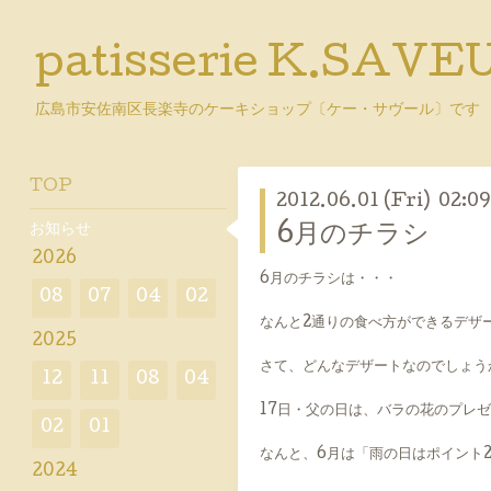
patisserie K.SAVE
広島市安佐南区長楽寺のケーキショップ〔ケー・サヴール〕です
TOP
2012.06.01 (Fri) 02:09
お知らせ
6月のチラシ
2026
6月のチラシは・・・
08
07
04
02
なんと2通りの食べ方ができるデザ
2025
さて、どんなデザートなのでしょう
12
11
08
04
17日・父の日は、バラの花のプレ
02
01
なんと、6月は「雨の日はポイント
2024