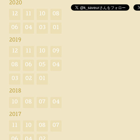
2020
12
11
10
08
06
04
03
01
2019
12
11
10
09
08
06
05
04
03
02
01
2018
10
08
07
04
2017
11
10
08
07
06
04
02