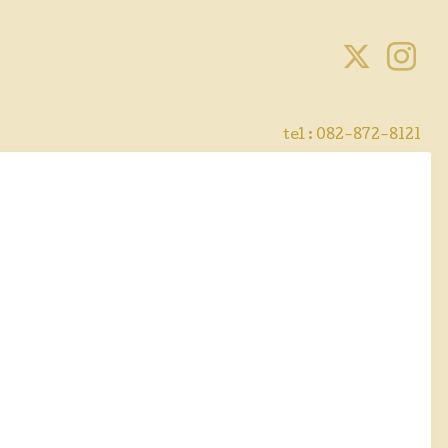
tel :
082-872-8121