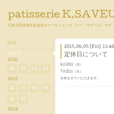
patisserie K.SAVE
広島市安佐南区長楽寺のケーキショップ〔ケー・サヴール〕です
TOP
2015.06.05 (Fri) 11:4
お知らせ
定休日について
2026
6月22日（月）
08
07
04
02
7月21日（火）
を休ませていただきます。
2025
12
11
08
04
02
01
2024