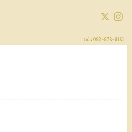
tel :
082-872-8121