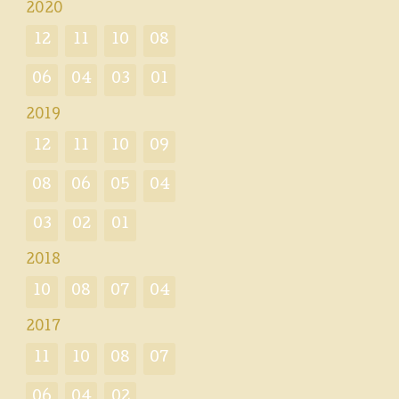
2020
12
11
10
08
06
04
03
01
2019
12
11
10
09
08
06
05
04
03
02
01
2018
10
08
07
04
2017
11
10
08
07
06
04
02